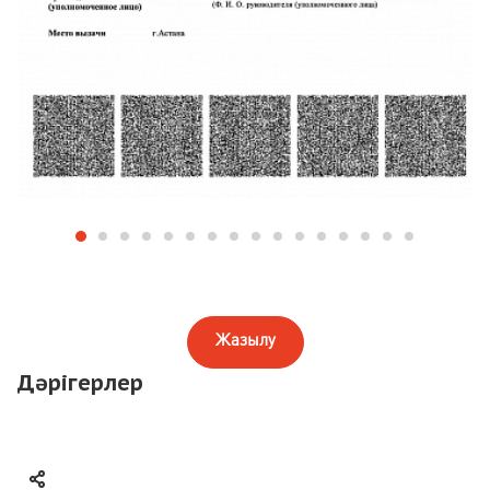
Жазылу
Дәрігерлер