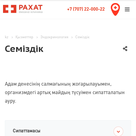
+7 (707) 22-000-22
kz
Қызметтер
Эндокринология
Семіздік
Семіздік
Адам денесінің салмағының жоғарылауымен,
организмдегі артық майдың түсуімен сипатталатын
ауру.
Сипаттамасы