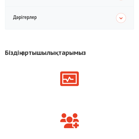
Дәрігерлер
Біздің артышылықтарымыз