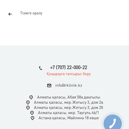
Тізімге оралу
+7 (707) 22-000-22
Қоңырауға тапсырыс беру
i
nfo@rklinik.kz
Алматы қаласы, Абая 58а даңғылы
Алматы қаласы, мкр.Жетысу 3, дом 2а
Алматы қаласы, мкр.Жетысу 3, дом 2б
Алматы қаласы, мкр. Таугуль 46/1
Астана қаласы, Майлина 18 көше
КНОПКА
СВЯЗИ