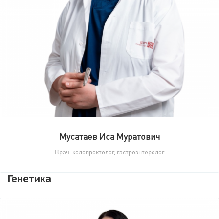
Мусатаев Иса Муратович
Врач-колопроктолог, гастроэнтеролог
Генетика