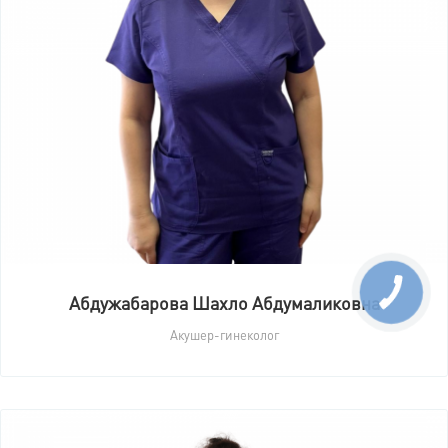
Абдужабарова Шахло Абдумаликовна
Акушер-гинеколог