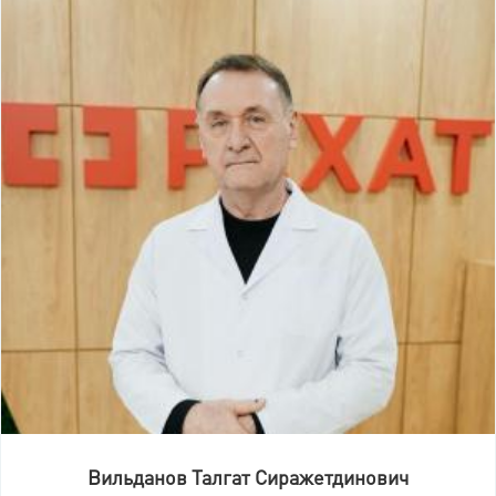
Вильданов Талгат Сиражетдинович