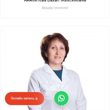
Аимбетова Бахыт Жексеновна
Акушер-гинеколог