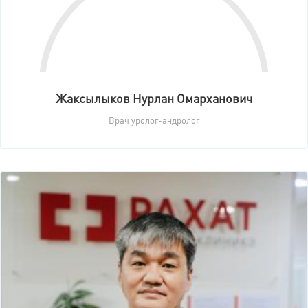
Жаксылыков Нурлан Омарханович
Врач уролог-андролог