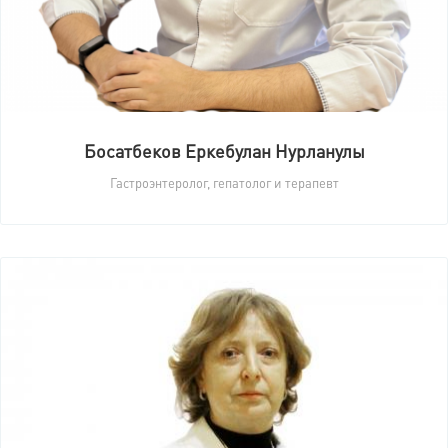
Босатбеков Еркебулан Нурланулы
Гастроэнтеролог, гепатолог и терапевт