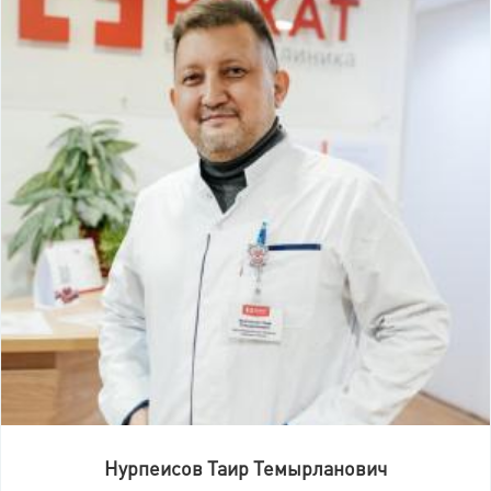
Нурпеисов Таир Темырланович