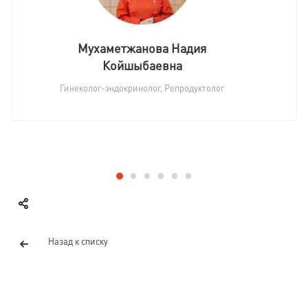
Мухаметжанова Надия
Койшыбаевна
Гинеколог-эндокринолог, Репродуктолог
Назад к списку