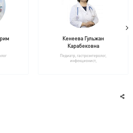
ирим
Кенеева Гульжан
Карабековна
олог
Педиатр, гастроэнтеролог,
инфекционист,