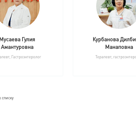
Мусаева Гулия
Курбанова Дилб
Амантуровна
Манаповна
апевт, Гастроэнтеролог
Терапевт, гастроэнтер
к списку