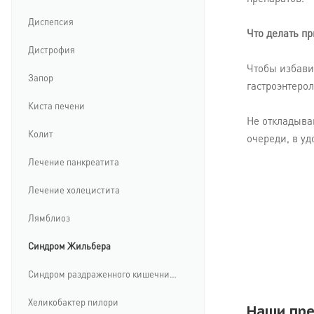
Диспепсия
Что делать п
Дистрофия
Чтобы избави
Запор
гастроэнтерол
Киста печени
Не откладыва
Колит
очереди, в уд
Лечение панкреатита
Лечение холецистита
Лямблиоз
Синдром Жильбера
Синдром раздраженного кишечника
Хеликобактер пилори
Наши пр