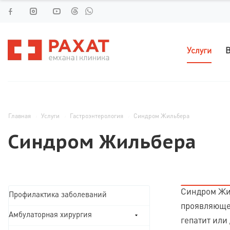
Услуги
В
Главная
Услуги
Гастроэнтерология
Синдром Жильбера
Синдром Жильбера
Синдром Жил
Профилактика заболеваний
проявляюще
Амбулаторная хирургия
гепатит или