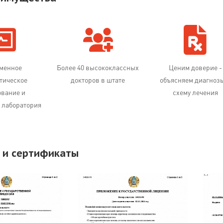
менное
Более 40 высококлассных
Ценим доверие -
тическое
докторов в штате
объясняем диагноз
ование и
схему лечения
 лаборатория
 и сертификаты