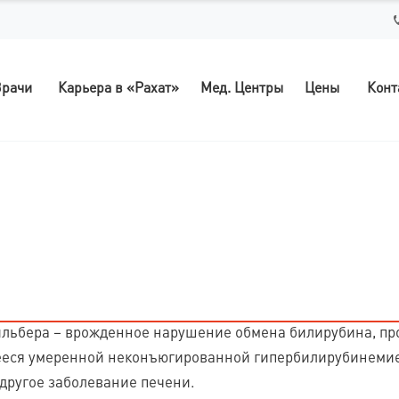
рачи
Карьера в «Рахат»
Мед. Центры
Цены
Конт
ьбера – врожденное нарушение обмена билирубина, про
еся умеренной неконъюгированной гипербилирубинемией
 другое заболевание печени.