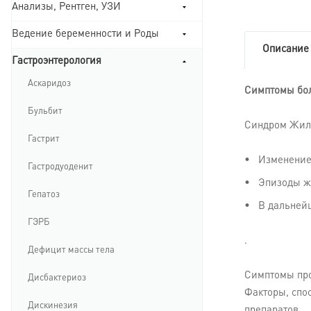
Анализы, Рентген, УЗИ
Ведение беременности и Роды
Описание
Гастроэнтерология
Аскаридоз
Симптомы бо
Бульбит
Синдром Жиль
Гастрит
Изменение 
Гастродуоденит
Эпизоды ж
Гепатоз
В дальнейш
ГЭРБ
.
Дефицит массы тела
Симптомы про
Дисбактериоз
Факторы, спо
Дискинезия
препаратов.