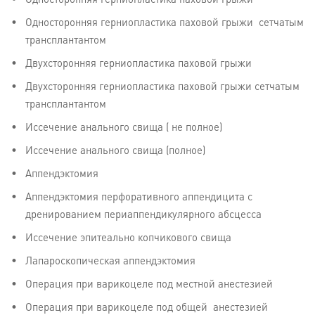
Односторонняя герниопластика паховой грыжи
Односторонняя герниопластика паховой грыжи сетчатым
трансплантантом
Двухсторонняя герниопластика паховой грыжи
Двухсторонняя герниопластика паховой грыжи сетчатым
трансплантантом
Иссечение анального свища ( не полное)
Иссечение анального свища (полное)
Аппендэктомия
Аппендэктомия перфоративного аппендицита с
дренированием периаппендикулярного абсцесса
Иссечение эпитеально копчикового свища
Лапароскопическая аппендэктомия
Операция при варикоцеле под местной анестезией
Операция при варикоцеле под общей анестезией