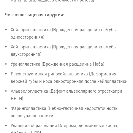
матки влагалища(без стоимости протеза)"
Челюстно-лицевая хирургия:
Хейлоринопластика (Врожденная расщелина в/губы
одноосторонняя)
Хейлоринопластика (Врожденная расщелина в/губы
двухсторонняя)
Уранопластика (Врожденная расщелина Неба)
Реконструктивная ринохейлопластика (Деформация
верхней губы и носа односторонняя после хейлопластики
Альвеолопластика (Дефект альвеолярного отросткапри
ВРГН)
Фарингопластика (Небно-глоточная недостаточность
после уранопластики)
Удаление образования (Атерома, дермоидные кисты,