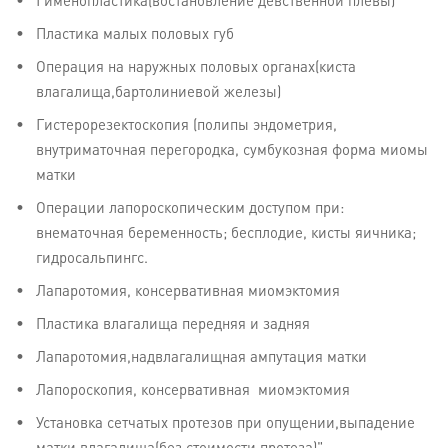
Гименопластика(востановление девственной плевы)
Пластика малых половых губ
Операция на наружных половых органах(киста
влагалища,бартолиниевой железы)
Гистерорезектоскопия (полипы эндометрия,
внутриматочная перегородка, сумбукозная форма миомы
матки
Операции лапороскопическим доступом при:
внематочная беременность; бесплодие, кисты яичника;
гидросальпингс.
Лапаротомия, консервативная миомэктомия
Пластика влагалища передняя и задняя
Лапаротомия,надвлагалищная ампутация матки
Лапороскопия, консервативная миомэктомия
Установка сетчатых протезов при опущении,выпадение