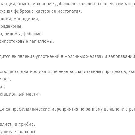
ьтация, осмотр и лечение доброкачественных заболеваний молоч
фузная фиброзно-кистозная мастопатия,
алгия, мастодиния,
роаденомы,
ты, липомы, фибромы,
трипротоковые папилломы.
дится выявление уплотнений в молочных железах и заболевани
ствляется диагностика и лечение воспалительных процессов, вк
остаз,
ит,
ктационный мастит.
дятся профилактические мероприятия по раннему выявлению ра
алист на приёме:
лушивает жалобы,