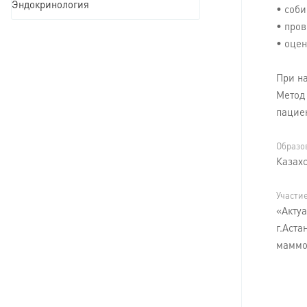
Эндокринология
• соби
• про
• оцен
При н
Метод 
пацие
Образо
Казах
Участи
«Акту
г.Аст
маммол