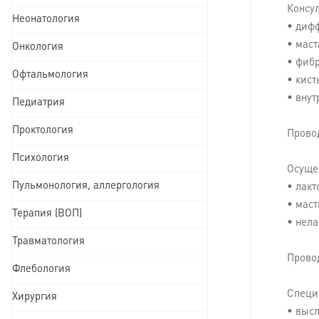
Консул
Неонатология
• диф
• маст
Онкология
• фиб
Офтальмология
• кис
• вну
Педиатрия
Проктология
Прово
Психология
Осуще
Пульмонология, аллергология
• лакт
• маст
Терапия (ВОП)
• нела
Травматология
Прово
Флебология
Специ
Хирургия
• выс