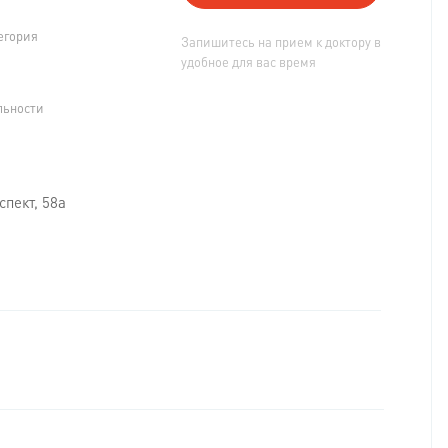
егория
Запишитесь на прием к доктору в
удобное для вас время
льности
спект, 58а