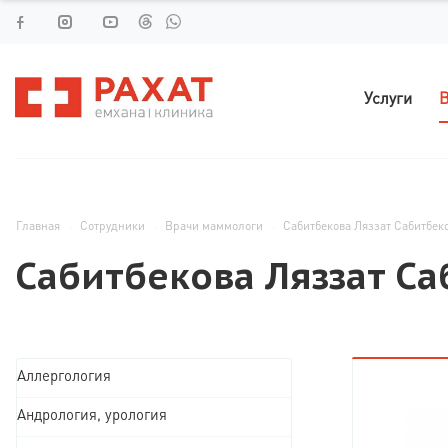
Услуги
В
Главная
Сотрудники
Врачи маммологи
Сабитбекова Ляззат Сабитбек
Сабитбекова Ляззат С
Аллергология
Андрология, урология