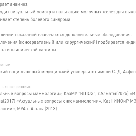
рает анамнез,
водит визуальный осмотр и пальпацию молочных желез для выяв
ивает степень болевого синдрома.
аличии показаний назначаются дополнительные обследования.
лечения (консервативный или хирургический) подбирается индив
нта и клинической картины.
вание
ский национальный медицинский университет имени С. Д. Асфенд
е в конференциях
альные вопросы маммологии», КазМУ "ВШОЗ", г.Алматы(2025) «И
ана(2017) «Актуальные вопросы онкомаммологии», КазНИИОиР МЗ 
огии», МУА г. Астана(2013)