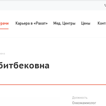
рачи
Карьера в «Рахат»
Мед. Центры
Цены
Конт
овна
абитбековна
Должность
Онкомаммолог