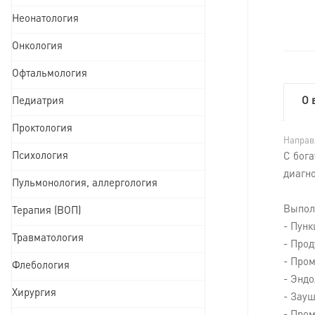
Неонатология
Онкология
Офтальмология
Педиатрия
О 
Проктология
Направ
Психология
С бог
диагн
Пульмонология, аллергология
Выпол
Терапия (ВОП)
- Пун
Травматология
- Прод
- Про
Флебология
- Энд
Хирургия
- Зау