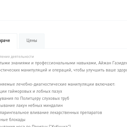
враче
Цены
ление деятельности
атыми знаниями и профессиональными навыками, Айжан Газиден
остических манипуляций и операций, чтобы улучшить ваше здор
няемые лечебно-диагностические манипуляции включают:
кции гайморовых и лобных пазух
увания по Политцеру слуховых труб
мывание лакун небных миндалин
оларингеальное вливание лекарственных препаратов
шные блокады