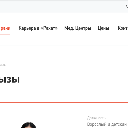
рачи
Карьера в «Рахат»
Мед. Центры
Цены
Конт
қызы
қызы
Должность
Взрослый и детский