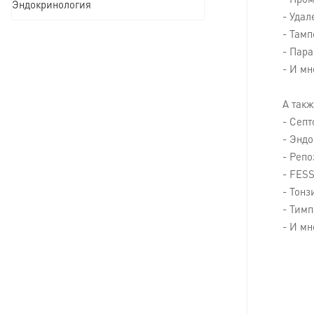
- Пром
Эндокринология
- Уда
- Тамп
- Пар
- И мн
А так
- Септ
- Энд
- Репо
- FESS
- Тон
- Тим
- И мн