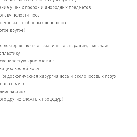
ывание носа по Проетцу ("КуКушка")
ление ушных пробок и инородных предметов
онаду полости носа
ацентезы барабанных перепонок
огое другое!
же доктор выполняет различные операции, включая:
опластику
оскопическую кристотомию
зицию костей носа
 (эндоскопическая хирургия носа и околоносовых пазух)
зиллэктомию
панопластику
ого других сложных процедур!