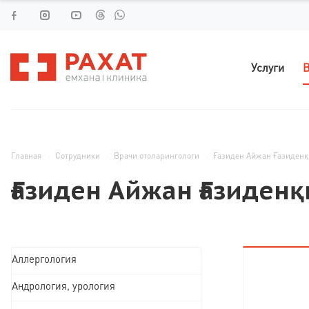
Услуги
В
Главная
Сотрудники
Врачи отоларингологи
Ғазиден Айжан Ғазиден
Ғазиден Айжан Ғазиден
Аллергология
Андрология, урология