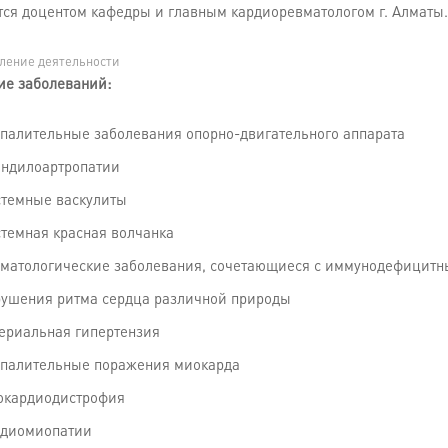
тся доцентом кафедры и главным кардиоревматологом г. Алматы.
ление деятельности
ие заболеваний:
палительные заболевания опорно-двигательного аппарата
ндилоартропатии
темные васкулиты
темная красная волчанка
матологические заболевания, сочетающиеся с иммунодефицитны
ушения ритма сердца различной природы
ериальная гипертензия
палительные поражения миокарда
кардиодистрофия
рдиомиопатии