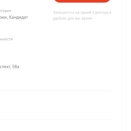
егория
Запишитесь на прием к доктору в
рии, Кандидат
удобное для вас время
льности
спект, 58а