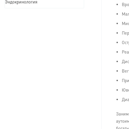
Эндокринология
Вро
Мал
Мио
Пер
Ост
Реа
Дис
Вег
При
Юве
Диа
Занима
аутои
богаты