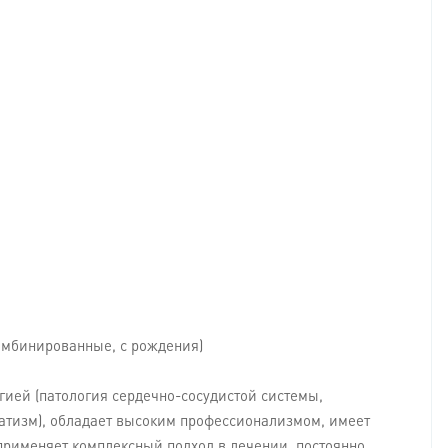
омбинированные, с рождения)
гией (патология сердечно-сосудистой системы,
атизм), обладает высоким профессионализмом, имеет
применяет комплексный подход в лечении, постоянно