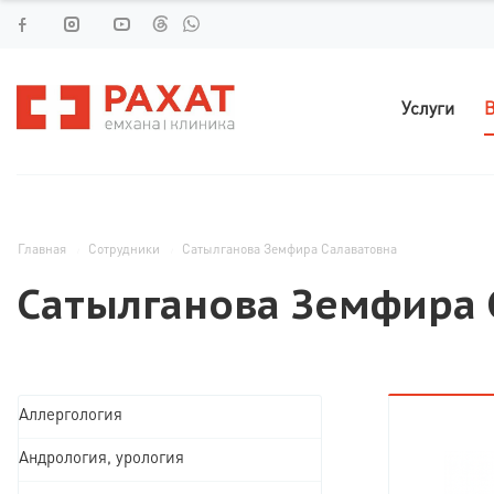
Услуги
В
Главная
Сотрудники
Сатылганова Земфира Салаватовна
Сатылганова Земфира 
Аллергология
Андрология, урология