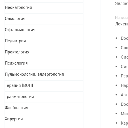
Являе
Неонатология
Направ
Онкология
Лечен
Офтальмология
Вос
Педиатрия
Спо
Проктология
Сис
Психология
Сис
Пульмонология, аллергология
Рев
Терапия (ВОП)
Нар
Арт
Травматология
Вос
Флебология
Мио
Хирургия
Ка