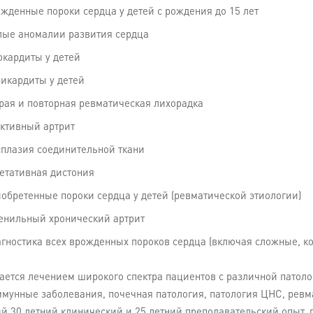
жденные пороки сердца у детей с рождения до 15 лет
ые аномалии развития сердца
кардиты у детей
икардиты у детей
рая и повторная ревматическая лихорадка
ктивный артрит
плазия соединительной ткани
етативная дистония
обретенные пороки сердца у детей (ревматической этиологии)
нильный хронический артрит
гностика всех врожденных пороков сердца (включая сложные, к
ется лечением широкого спектра пациентов с различной патоло
ммунные заболевания, почечная патология, патология ЦНС, ревм
й 30 летний клинический и 25 летний преподавательский опыт, 