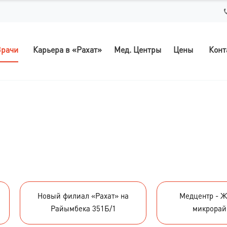
рачи
Карьера в «Рахат»
Мед. Центры
Цены
Конт
Новый филиал «Рахат» на
Медцентр - Ж
ы
Райымбека 351Б/1
микрорай