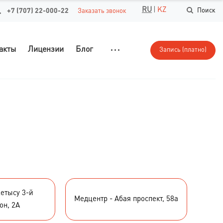
RU
|
KZ
+7 (707) 22-000-22
Поиск
Заказать звонок
акты
Лицензии
Блог
Запись (платно)
етысу 3-й
Медцентр - Абая проспект, 58а
он, 2А